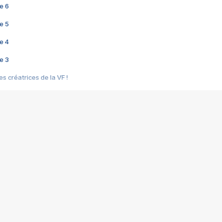
e 6
e 5
e 4
e 3
s créatrices de la VF !
e 2
e 1
e Mektoub My Love arrive enfin ! Rencontre avec Shaïn Boumedine et Sal
i : après Toni en famille
elle réalise le bouleversant Dites lui que je l'aime
ais ! Rencontre autour de Vie privée de Rebecca Zlotowski
 de Marguerite, Grave... Rencontre avec Ella Rumpf
 Les Rêveurs, un film intime sur la santé mentale