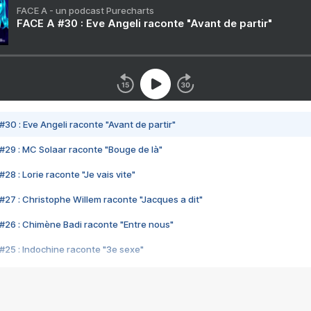
FACE A - un podcast Purecharts
FACE A #30 : Eve Angeli raconte "Avant de partir"
#30 : Eve Angeli raconte "Avant de partir"
#29 : MC Solaar raconte "Bouge de là"
28 : Lorie raconte "Je vais vite"
#27 : Christophe Willem raconte "Jacques a dit"
#26 : Chimène Badi raconte "Entre nous"
#25 : Indochine raconte "3e sexe"
#24 : Zaho raconte "C'est chelou"
#23 : Patrick Bruel raconte "Au café des délices"