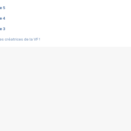
e 5
e 4
e 3
s créatrices de la VF !
e 2
e 1
e Mektoub My Love arrive enfin ! Rencontre avec Shaïn Boumedine et Sal
i : après Toni en famille
elle réalise le bouleversant Dites lui que je l'aime
ais ! Rencontre autour de Vie privée de Rebecca Zlotowski
 de Marguerite, Grave... Rencontre avec Ella Rumpf
 Les Rêveurs, un film intime sur la santé mentale