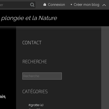
Connexion
+
Créer mon blog
a plongée et la Nature
CONTACT
RECHERCHE
CATÉGORIES
in,
grotte
(4)