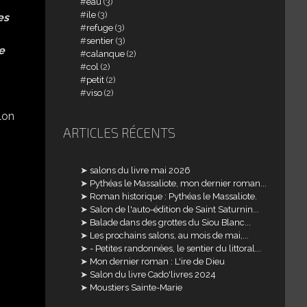
eau
(3)
ile
(3)
es
refuge
(3)
sentier
(3)
e
calanque
(2)
col
(2)
petit
(2)
viso
(2)
lon
ARTICLES RÉCENTS
salons du livre mai 2026
Pythéas le Massaliote, mon dernier roman...
Roman historique : Pythéas le Massaliote.
Salon de l'auto-édition de Saint Saturnin...
Balade dans des grottes du Siou Blanc...
Les prochains salons, au mois de mai,...
- Petites randonnées, le sentier du littoral...
Mon dernier roman : L'ire de Dieu
Salon du livre Cado'livres 2024
Moustiers Sainte-Marie