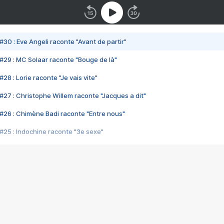
#30 : Eve Angeli raconte "Avant de partir"
#29 : MC Solaar raconte "Bouge de là"
28 : Lorie raconte "Je vais vite"
#27 : Christophe Willem raconte "Jacques a dit"
#26 : Chimène Badi raconte "Entre nous"
#25 : Indochine raconte "3e sexe"
#24 : Zaho raconte "C'est chelou"
#23 : Patrick Bruel raconte "Au café des délices"
#22 : Kyo raconte "Le chemin"
#21 : Nolwenn Leroy raconte "Cassé"
#20 : Patrick Hernandez raconte "Born to be alive"