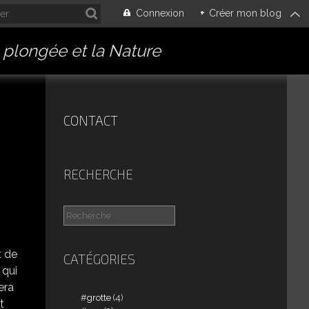
Connexion
+
Créer mon blog
a plongée et la Nature
CONTACT
RECHERCHE
t de
CATÉGORIES
 qui
era
grotte
(4)
t