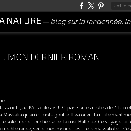
LA NATURE
blog sur la randonnée, l
E, MON DERNIER ROMAN
PYTHÉAS LE MASSALIOTE, MON DERNIER ROMAN HISTORIQUE
aliote, au IVe siècle av. J.-C. part sur les routes de l'étain e
 à Massalia qu'au compte goutte. Il va ouvrir la route maritime
té, le soleil ne se couche pas et la mer Baltique. Ce voyage lui f
a méditerranée, seule mer connue des grecs massaliotes, n'es