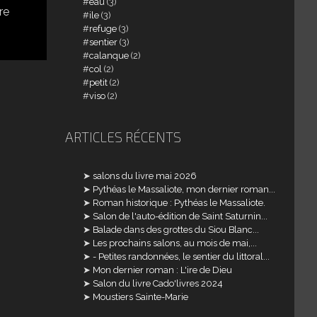
eau
(3)
re
ile
(3)
refuge
(3)
sentier
(3)
calanque
(2)
col
(2)
petit
(2)
viso
(2)
ARTICLES RÉCENTS
salons du livre mai 2026
Pythéas le Massaliote, mon dernier roman...
Roman historique : Pythéas le Massaliote.
Salon de l'auto-édition de Saint Saturnin...
Balade dans des grottes du Siou Blanc...
Les prochains salons, au mois de mai,...
- Petites randonnées, le sentier du littoral...
Mon dernier roman : L'ire de Dieu
Salon du livre Cado'livres 2024
Moustiers Sainte-Marie