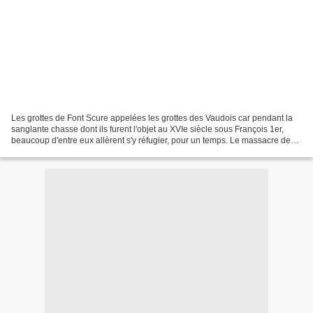
Les grottes de Font Scure appelées les grottes des Vaudois car pendant la
sanglante chasse dont ils furent l'objet au XVIe siècle sous François 1er,
beaucoup d'entre eux allèrent s'y réfugier, pour un temps. Le massacre de
Mérindol perpétré par le terrible...