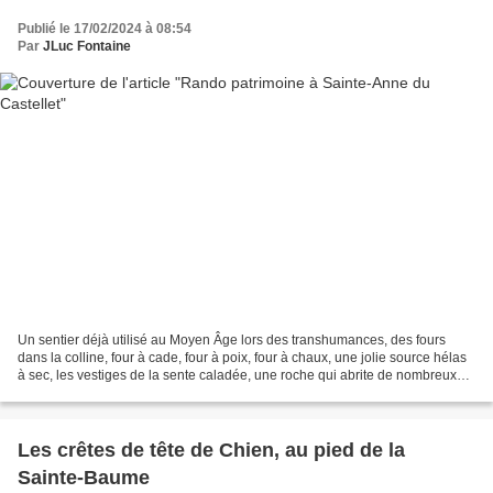
Publié le 17/02/2024 à 08:54
Par
JLuc Fontaine
Un sentier déjà utilisé au Moyen Âge lors des transhumances, des fours
dans la colline, four à cade, four à poix, four à chaux, une jolie source hélas
à sec, les vestiges de la sente caladée, une roche qui abrite de nombreux
fossiles ainsi que des abris...
Les crêtes de tête de Chien, au pied de la
Sainte-Baume