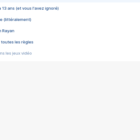
 a 13 ans (et vous l'avez ignoré)
e (littéralement)
im Rayan
 toutes les règles
s les jeux vidéo
us choquant de Rockstar ? - Le scandale BULLY
e plus moche de Steam
du RÊVE tourne au CAUCHEMAR
pendant 8 heures
it… à tort
umiliés par un jeu vidéo
ire - Final Fantasy 8