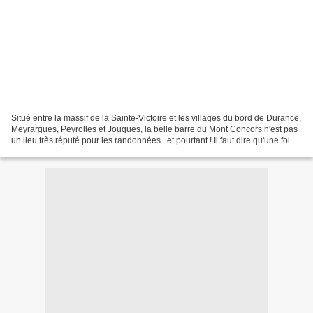
Situé entre la massif de la Sainte-Victoire et les villages du bord de Durance,
Meyrargues, Peyrolles et Jouques, la belle barre du Mont Concors n'est pas
un lieu très réputé pour les randonnées...et pourtant ! Il faut dire qu'une fois
au sommet du Concors,...