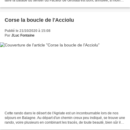
faire la balade du sentier du Facteur de Girolata est donc annulée, à moins
de faire un large détour de...
Corse la boucle de l'Acciolu
Publié le 21/10/2020 à 15:08
Par
JLuc Fontaine
Cette rando dans le désert de l'Agriate est un incontournable lors de nos
séjours en Balagne. Au départ d'un chemin creux peu indiqué, se trouve une
rando, voire plusieurs en combinant les tracés, de toute beauté, bien sûr il
faut aimer les lieux sauvages....