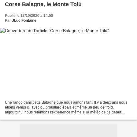
Corse Balagne, le Monte Tolù
Publié le 13/10/2020 à 14:58
Par
JLuc Fontaine
Une rando dans cette Balagne que nous aimons tant. Il y a deux ans nous
étions venus ici avec du brouillard épais et même un peu de froid,
aujourd'hui nous retentons l'expérience même si la météo de ce début
octobre n'est pas géniale...on verra bien....