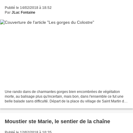
Publié le 14/02/2018 à 18:52
Par
JLuc Fontaine
Une rando dans de charmantes gorges bien encombrées de végétation
morte, au balisage plus qu'incertain, mais bon, dans l'ensemble ce fut une
belle balade sans difficulté. Départ de la place du village de Saint Martin de
Bromes, situé entre Gréoux les...
Moustier ste Marie, le sentier de la chaîne
Publié le 12/02/2018 à 10:35