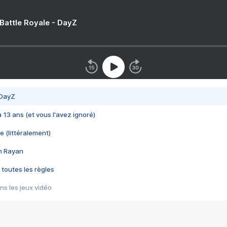
 Battle Royale - DayZ
 DayZ
 a 13 ans (et vous l'avez ignoré)
e (littéralement)
im Rayan
 toutes les règles
s les jeux vidéo
us choquant de Rockstar ? - Le scandale BULLY
e plus moche de Steam