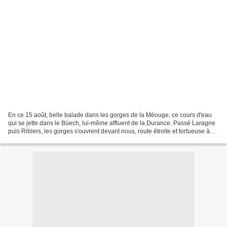
En ce 15 août, belle balade dans les gorges de la Méouge, ce cours d'eau
qui se jette dans le Büech, lui-même affluent de la Durance. Passé Laragne
puis Ribiers, les gorges s'ouvrent devant nous, route étroite et tortueuse à
souhait. Classiquement le...