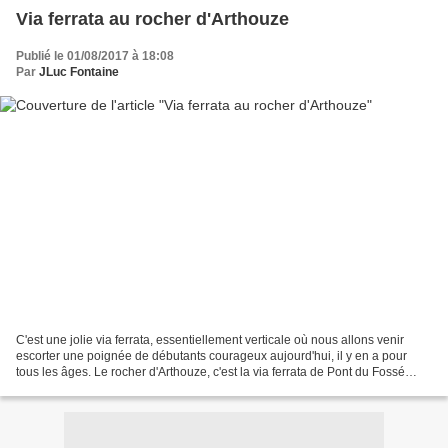
Via ferrata au rocher d'Arthouze
Publié le 01/08/2017 à 18:08
Par
JLuc Fontaine
C'est une jolie via ferrata, essentiellement verticale où nous allons venir
escorter une poignée de débutants courageux aujourd'hui, il y en a pour
tous les âges. Le rocher d'Arthouze, c'est la via ferrata de Pont du Fossé
dans les hautes Alpes. une belle...