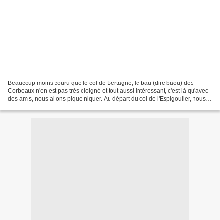
Beaucoup moins couru que le col de Bertagne, le bau (dire baou) des
Corbeaux n'en est pas très éloigné et tout aussi intéressant, c'est là qu'avec
des amis, nous allons pique niquer. Au départ du col de l'Espigoulier, nous
prenons la sente qui monte raide...