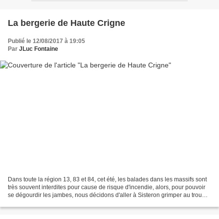
La bergerie de Haute Crigne
Publié le 12/08/2017 à 19:05
Par
JLuc Fontaine
Dans toute la région 13, 83 et 84, cet été, les balades dans les massifs sont
très souvent interdites pour cause de risque d'incendie, alors, pour pouvoir
se dégourdir les jambes, nous décidons d'aller à Sisteron grimper au trou
d'Argent du rocher de...